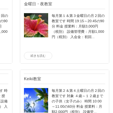
金曜日・夜教室
２回の
毎月第１＆第３金曜日の月２回の
5の90
教室です 時間 19:15～20:45の90
円
分 料金 授業料：月額3,000円
000
（税別） 設備管理費：月額1,000
円（税別） 入会金：初回...
続きを読む
Keiki教室
す 時
毎月第２＆第４土曜日の月２回の
金 授
教室です 対象 ４歳～１２歳まで
 設備
の子供（女子のみ） 時間 10:00
） 入
～11:00の60分 料金 授業料：月
額2,000円（税別） 設備管...