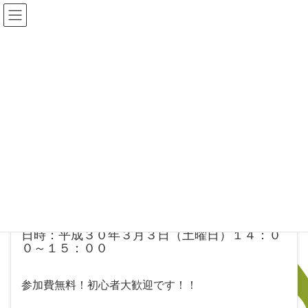
AWAPUHI Hula
新着情報
HOME
新着情報
体験会の開催のお知らせ
2018年2月18日
新着情報
体験会の開催のお知らせ
日時：平成３０年３月３日（土曜日）１４：０
０～１５：００
参加費無料！初心者大歓迎です！！